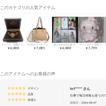
このカテゴリの人気アイテム
テクノス 初期ロゴ 手巻き 稼働品 当時物
COACH コーチ テイタム キャリーオール ベージュ レザー トートバッグ
超ときめき宣伝部 吉川ひより 生写真 直筆サイン 9枚セット
マイメロディ 白猫バレリーナ ぬいぐるみ
￥6,480
￥7,081
￥6,480
￥7,799
このアイテムへのお客様の声
hrf***** さん
デザイン
品質
仕事で毎日何枚も使うの
快適さ
投稿日：
2026-08-07