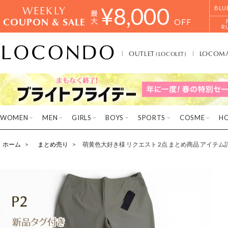
WEEKLY
¥
8,000
BLU
COUPON & SALE
OFF
R
OUTLET
LOCOM
(LOCOLET)
WOMEN
MEN
GIRLS
BOYS
SPORTS
COSME
H
ホーム
まとめ売り
萌黄色大好き様 リクエスト 2点 まとめ商品 アイテム