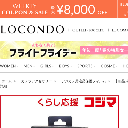
WEEKLY
¥
8,000
BLU
COUPON & SALE
OFF
R
OUTLET
LOCOM
(LOCOLET)
WOMEN
MEN
GIRLS
BOYS
SPORTS
COSME
H
ホーム
カメラアクセサリー
デジカメ用液晶保護フィルム
【 新品 
詳細