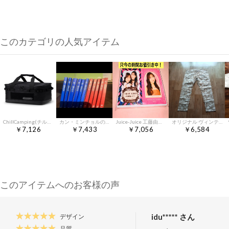
このカテゴリの人気アイテム
ChillCamping(チルキャンピング) キャンプ 収納ボックス コンテナボックス ツールボックス アウトドア 大容量 (ブラック, M)ts 2fe2bc52
カン・ミンチョルの過去問分析 読解 1 2 3 (An Ode 含む)
Juice-Juice 工藤由愛 バースデー 2025 ゆめりあい3 DVD
オリジナル ヴィンテージ デニム パンツ
￥7,126
￥7,433
￥7,056
￥6,584
このアイテムへのお客様の声
idu***** さん
デザイン
品質