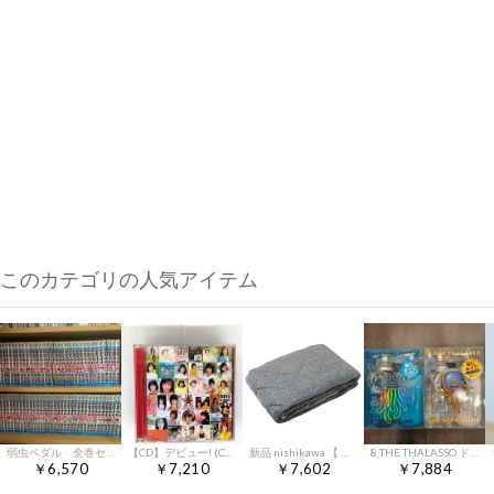
このカテゴリの人気アイテム
弱虫ペダル 全巻セット1巻〜99巻
【CD】デビュー! (CCCD)
新品 nishikawa 【 西川 】 あったか敷きパッド グレー ダブル 吸湿発熱 ふんわりフランネル 抗菌防臭 ヒートウィズ 杢調 PM28592064GR
8 THE THALASSO ドラゴンクエスト ホイミスライム 限定セット
￥6,570
￥7,210
￥7,602
￥7,884