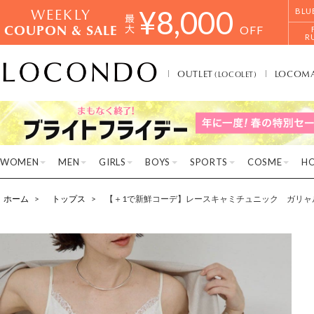
WEEKLY
¥
8,000
BLU
COUPON & SALE
OFF
R
OUTLET
LOCOM
(LOCOLET)
WOMEN
MEN
GIRLS
BOYS
SPORTS
COSME
H
ホーム
トップス
【＋1で新鮮コーデ】レースキャミチュニック ガリャ