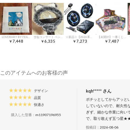
LOVERARY BY FEILER フェイラー ドラゴンクエスト タタカウ
앤팀コンサート ペンライト ルネボルト 狼 COVER 出品
☆新品☆【2026革新モデル 42V業界最強】 空調作業服 ファンバッテリーセット 作業服用 デュアル電圧駆動モード 大容量バッテリー ファン バッテリー セット 自動モード 省エネ PSE認証済 作業服専用 熱中症対策 90mm服穴径対応
【未開封】一番くじ ドラゴンボール スペクタクルバトル フィギア まとめ売り
￥7,448
￥6,335
￥7,273
￥7,487
このアイテムへのお客様の声
kqh***** さん
デザイン
品質
ポチッとしてからアッと
快適さ
していないので、耐久性
ぎず、細かな作業に向い
購入した型番：
m11907196955
で、取り敢えず五つ星★
投稿日：
2026-08-06