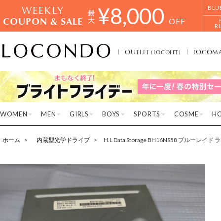
WEEKLY
¥
8,000
BLU
COUPON & SALE
OFF
R
OUTLET
LOCOM
(LOCOLET)
WOMEN
MEN
GIRLS
BOYS
SPORTS
COSME
H
ホーム
内蔵型光学ドライブ
H.L Data Storage BH16NS58 ブルーレ