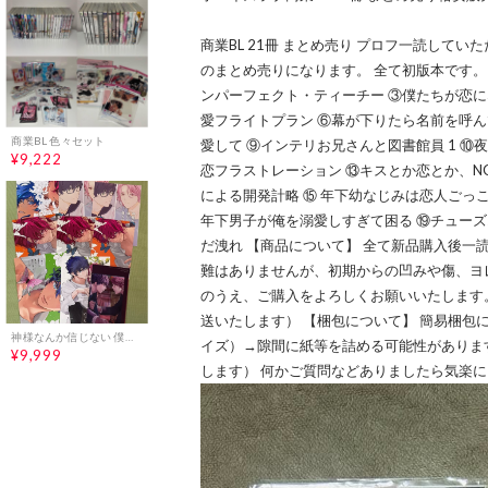
商業BL 21冊 まとめ売り プロフ一読してい
のまとめ売りになります。 全て初版本です。
ンパーフェクト・ティーチー ③僕たちが恋に
愛フライトプラン ⑥幕が下りたら名前を呼ん
商業BL 色々セット
愛して ⑨インテリお兄さんと図書館員 1 ⑩
¥9,222
恋フラストレーション ⑬キスとか恋とか、N
による開発計略 ⑮ 年下幼なじみは恋人ごっこ
年下男子が俺を溺愛しすぎて困る ⑲チューズ
だ洩れ 【商品について】 全て新品購入後一
難はありませんが、初期からの凹みや傷、ヨ
のうえ、ご購入をよろしくお願いいたします
送いたします） 【梱包について】 簡易梱包
神様なんか信じない 僕らのエデン 特典セット
イズ）→隙間に紙等を詰める可能性がありま
¥9,999
します） 何かご質問などありましたら気楽