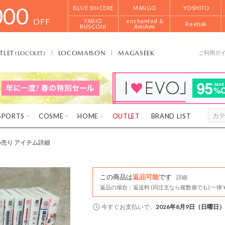
000
BLUE SINCERE
MANGO
YOSHITO
OFF
FABIO
enchanted &
Reebok
RUSCONI
AmiAmi
TLET
LOCOMAISON
MAGASEEK
(LOCOLET)
ご利用ガ
SPORTS
COSME
HOME
OUTLET
BRAND LIST
とめ売り アイテム詳細
この商品は
返品可能
です
詳細
返品の場合：返送料 (同注文なら複数個でも) 一律￥
今すぐ
お支払いで、
2026年8月9日（日曜日）