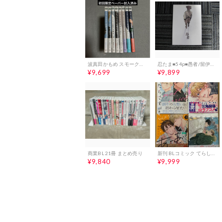
波真田かもめ スモークブルーの雨のち晴れ1〜8【新品未開封】【初版】
忍たま■54p■愚者/留伊、留三郎×伊作■ROMSEN
¥9,699
¥9,899
商業BL 21冊 まとめ売り
新刊 BLコミック てらしまむしこ 淀川ゆお 宮田トヲル rasu
¥9,840
¥9,999