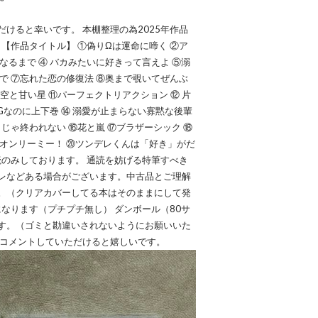
ただけると幸いです。 本棚整理の為2025年作品
 【作品タイトル】 ①偽りΩは運命に啼く ②ア
なるまで ④ バカみたいに好きって言えよ ⑤溺
で ⑦忘れた恋の修復法 ⑧奥まで覗いてぜんぶ
夜空と甘い星 ⑪パーフェクトリアクション ⑫ 片
Gなのに上下巻 ⑭ 溺愛が止まらない寡黙な後輩
じゃ終われない ⑯花と嵐 ⑰ブラザーシック ⑱
オンリーミー！ ⑳ツンデレくんは「好き」がだ
読のみしております。 通読を妨げる特筆すべき
レなどある場合がございます。中古品とご理解
。（クリアカバーしてる本はそのままにして発
になります（プチプチ無し） ダンボール（80サ
す。（ゴミと勘違いされないようにお願いいた
にコメントしていただけると嬉しいです。