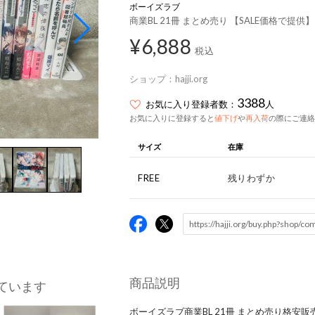
ボーイズラブ
商業BL 21冊 まとめ売り 【SALE価格で提供
¥6,888
税込
ショップ：
hajji.org
3388
お気に入り登録者数：
人
お気に入りに登録すると
値下げ
や
再入荷
の際にご連絡
サイズ
在庫
FREE
残りわずか
商品説明
ています
ボーイズラブ商業BL 21冊 まとめ売り格安販