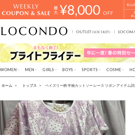
WEEKLY
¥
8,000
BLU
COUPON & SALE
OFF
R
OUTLET
LOCOM
(LOCOLET)
WOMEN
MEN
GIRLS
BOYS
SPORTS
COSME
H
ホーム
トップス
ペイズリー柄 半袖カットソー レース リボン アイテム詳