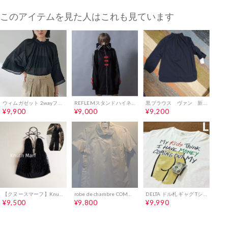
このアイテムを見た人はこれも見ています
ウィムガゼット 2wayフリルスリーブブラウス 黒
REFLEMスタンドハイネックZIPチャイナブルゾン
黒ブラウス ヴァン 新品未使用 ヤマダヤ
¥9,900
¥9,000
¥9,200
【クヌースマーフ】Knuth Marf Uネックチュールビスチェ ビスチェ
robe de chambre COMME des GARCONS 半袖シャツ
DELTA ドル札 ギャグ Tシャツ L 白 ケツ ジョーク ギミック コットン
¥9,500
¥9,800
¥9,990