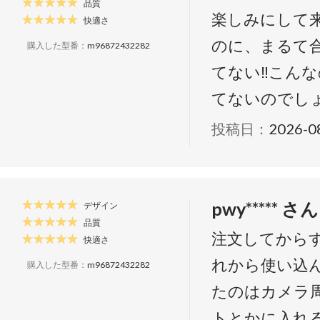
品質
楽しみにして
快適さ
のに、まるて合
購入した型番：
m96872432282
てない‼️こん
てないのでし
投稿日：
2026-0
pwy***** さん
デザイン
品質
注文してから
快適さ
れから使い込
購入した型番：
m96872432282
たのはカメラ
トとかに入れ