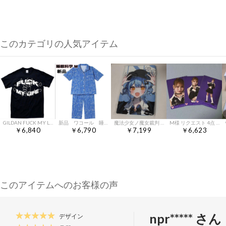
このカテゴリの人気アイテム
GILDAN FUCK MY LIFE プリントTシャツ ブラック M 値下げ⭕️
新品 ワコール 睡眠科学 パジャマ 半袖 ブルー M
魔法少女ノ魔女裁判 × h.NAOTO まのさば 橘シェリー バスタオル
M様 リクエスト 4点 まとめ商品
￥6,840
￥6,790
￥7,199
￥6,623
このアイテムへのお客様の声
npr***** さん
デザイン