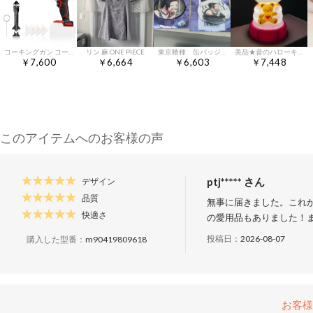
コーキングガン コードレス 電動コーキングガン 4段階速度調整 LEDライト付き （21cmの長さの管）300MLチューブ対応 住宅改修・DIYプロジェクト用 マキタ18Vバッテリー対応【本体のみ・バッテリー・充電器別売】 日本語取扱説明書付05kk
リン 麻 ONE PIECE
東京喰種 缶バッジ ジャンプフェスタ2026 ウタ 2個セット
美品★昔のハローキティ ルームランプ キャラクターライト ピンク サンリオ
￥7,600
￥6,664
￥6,603
￥7,448
このアイテムへのお客様の声
ptj***** さん
デザイン
品質
無事に届きました。これ
快適さ
の愛用品もありました！
投稿日：
2026-08-07
購入した型番：
m90419809618
お客様