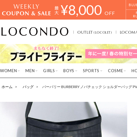
WEEKLY
¥
8,000
BLU
COUPON & SALE
OFF
R
OUTLET
LOCOM
(LOCOLET)
WOMEN
MEN
GIRLS
BOYS
SPORTS
COSME
H
ホーム
バッグ
バーバリー BURBERRY ノバチェック ショルダーバッグ P