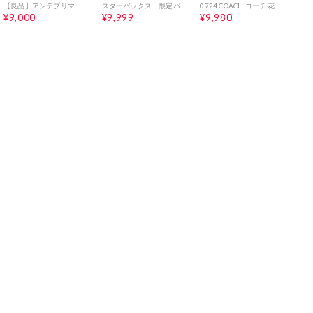
【良品】アンテプリマ ハンドバッグ ワイヤーバッグ フラワー装飾 ロゴ金具
スターバックス 限定バッグ カスタマイズジャーニーカード付
0724 COACH コーチ 花柄モチーフ チェーンショルダーバッグ 12038
¥9,000
¥9,999
¥9,980