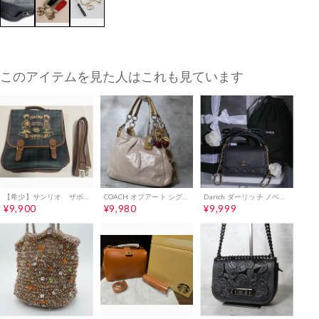
このアイテムを見た人はこれも見ています
【希少】サンリオ ザボードビルデュオ3way バック 1993年発売
COACH オプアート シグネチャー ホーボー ワンショルダーバッグ 15727
Darich ダーリッチ ノベルティ 2WAYフラップスクエアバッグ
¥9,900
¥9,980
¥9,999