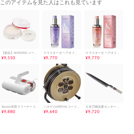
このアイテムを見た人はこれも見ています
【新品】SHISEIDO メーキャップ エッセンス スキンセッティング パウダー 01 Hydrating GLOW 7g | おしろい ・ フェイスパウダー | ルース (粉) タイプ | 無香料 | スキンケア 美容液 乾燥 皮脂 | 資 5e43bf12
ケラスターゼ ヘアオイル ユイル シカエクストリーム 75mL ヘアケア ハイトーンカラーケア まとまり髪 ブリーチ カラー 柔らかさ 潤い パサつきケアpms 424604f1
ケラスターゼ ヘアオイル ユイルシカ グロス 75mL ヘアケア カラーケア まとまり髪 UVケア カラー 色持ちpms 7d253244
¥9,550
¥9,770
¥9,770
Xiaomi布団クリーナー 12,000回の高周波振動 UVライト99%除菌 ダニ除去 12,000Paの吸引力 50℃温風乾燥 毛髪、ゴミ、埃除去 サイクロン式4層フィルター 洗浄可能 1.63kg軽量設計pms 7f2e0a54
ハタヤ (HATAYA) コードリール 15m 2P 4個口コンセント 125V 15A 防塵シャッター付き 工場 アウトドア レジャー キャンプ JY-151pms 282efbf3
土佐刃物流通センター 土佐刃物 包丁 黒打ち 柳刃包丁 白鋼 1号 240mm/ 8e323362
¥9,880
¥9,640
¥9,720