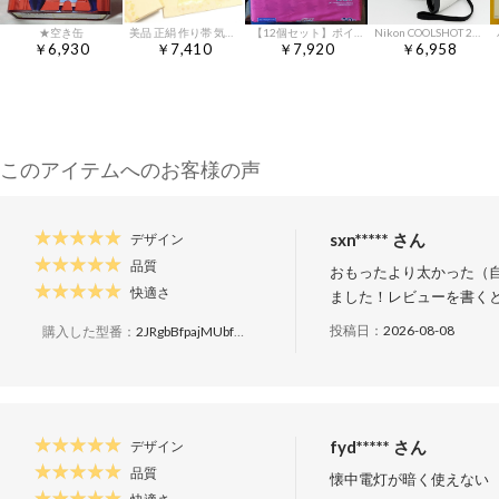
★空き缶
美品 正絹 作り帯 気品を纏うシャンパンゴールド 袋帯 二部式 二重太鼓
【12個セット】ポイズ 肌ケアパッド レギュラー 120cc (30枚)
Nikon COOLSHOT 20 ニコン クールショット ゴルフ用距離計
￥6,930
￥7,410
￥7,920
￥6,958
このアイテムへのお客様の声
sxn***** さん
デザイン
品質
おもったより太かった（
快適さ
ました！レビューを書く
投稿日：
2026-08-08
購入した型番：
2JRgbBfpajMUbfQV4PqfVv
fyd***** さん
デザイン
品質
懐中電灯が暗く使えない