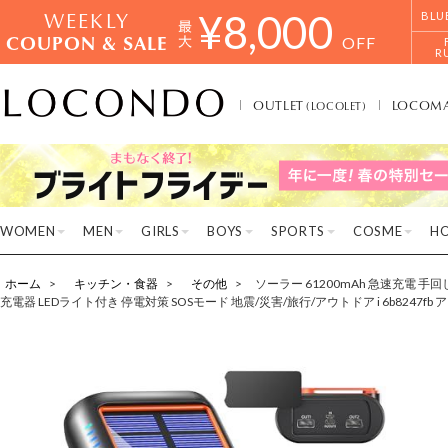
WEEKLY
¥
8,000
BLU
COUPON & SALE
OFF
R
OUTLET
LOCOM
(LOCOLET)
WOMEN
MEN
GIRLS
BOYS
SPORTS
COSME
H
ホーム
キッチン・食器
その他
ソーラー 61200mAh 急速充電 手
充電器 LEDライト付き 停電対策 SOSモード 地震/災害/旅行/アウトドア i 6b8247fb