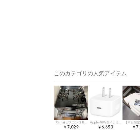
このカテゴリの人気アイテム
Rinnai ガスコンロ RTE565PBK 都市ガス 2024年購入
Apple 40Wダイナミック電源アダプタ（最大60W対応） ???????mt
￥7,029
￥6,653
￥7,