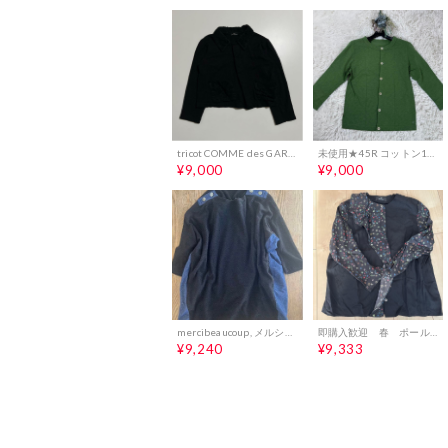
tricot COMME des GARÇONS 長袖シャツ ニットカーディガン
未使用★45R コットン100% 七分袖カーディガン グリーン
¥9,000
¥9,000
mercibeaucoup, メルシーボークー☆ ロングトップス
即購入歓迎 春 ポールスミス ブラウス 七部丈 ３８ ー本日出品終了ー
¥9,240
¥9,333