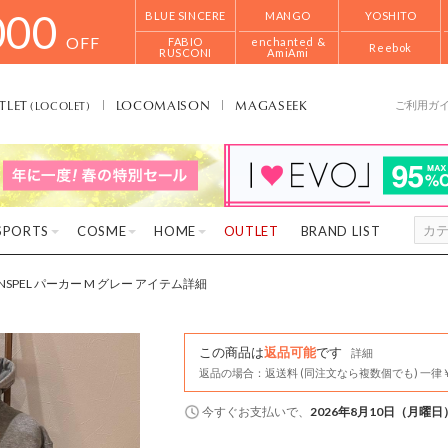
000
BLUE SINCERE
MANGO
YOSHITO
OFF
FABIO
enchanted &
Reebok
RUSCONI
AmiAmi
TLET
LOCOMAISON
MAGASEEK
(LOCOLET)
ご利用ガ
SPORTS
COSME
HOME
OUTLET
BRAND LIST
SPEL パーカー M グレー アイテム詳細
この商品は
返品可能
です
詳細
返品の場合：返送料 (同注文なら複数個でも) 一律￥
今すぐ
お支払いで、
2026年8月10日（月曜日