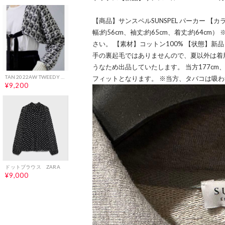
【商品】サンスペルSUNSPEL パーカー 【カ
幅:約56cm、袖丈:約65cm、着丈:約64
さい。 【素材】コットン100% 【状態】新
手の裏起毛ではありませんので、夏以外は着
うなため出品していたします。 当方177cm
TAN 2022AW TWEEDY SLEEVES ボレロカーディガン
フィットとなります。 ※当方、タバコは吸
¥9,200
ドットブラウス ZARA
¥9,000