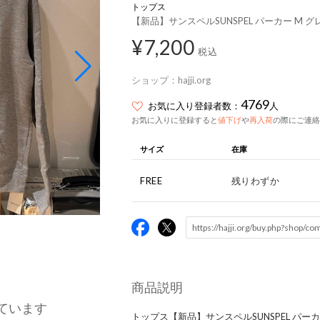
トップス
【新品】サンスペルSUNSPEL パーカー M 
¥7,200
税込
ショップ：
hajji.org
4769
お気に入り登録者数：
人
お気に入りに登録すると
値下げ
や
再入荷
の際にご連絡
サイズ
在庫
FREE
残りわずか
商品説明
ています
トップス【新品】サンスペルSUNSPEL パー