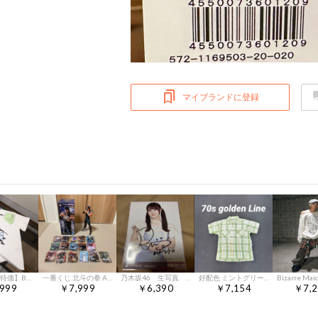
マイブランドに登録
【本日限定特価】BURBERRY クルーネックTシャツ - 高品質コットンで快適な着心地 [本日特価|新品未使用品]-MM輸入
一番くじ 北斗の拳 A賞 ケンシロウ フィギュア アクリルスタンド
乃木坂46 生写真 紅白2023衣装 直筆サイン 伊藤理々杏
好配色 ミントグリーン japan made 70s golden line
999
￥7,999
￥6,390
￥7,154
￥7,2