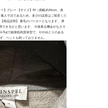
ラー】グレー 【サイズ】M（肩幅:約46cm、身
cm） ※素人寸法であるため、多少の誤差はご留意くだ
品 【商品説明】 裏毛のパーカーとなります。 厚
用できるかと思います。 今後着る機会がなさそ
、67kgで細身筋肉質体型で、ややゆとりのある
わず、ペットも飼っておりません。