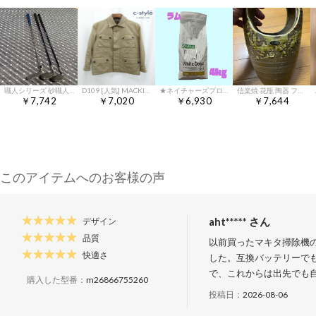
職人シリーズ 砂職人 ウェッジ 60° 70° 2本＋CEAF チッパー1本
D109 [人気] MACKINTOSH LONDON マッキントッシュロンドン フィールドジャケット 38 ベージュ系 ライナー付き G1F76-817 | ★
★ネイチャーズプロテクション★ ホワイトドッグ ラム アダルト4kg！
信楽焼 花瓶 陶器 フラワーベース
￥7,742
￥7,020
￥6,930
￥7,644
このアイテムへのお客様の声
aht***** さん
デザイン
品質
以前買ったマキタ掃除機の
快適さ
した。互換バッテリーで
で、これからは出先でも
購入した型番：
m26866755260
投稿日：
2026-08-06