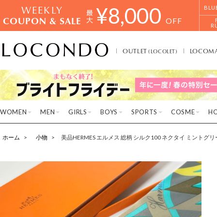
WEEKLY
¥
8,000
BLU
COUPON & SALE
OFF
R
OUTLET
LOCOM
(LOCOLET)
WOMEN
MEN
GIRLS
BOYS
SPORTS
COSME
H
ホーム
小物
美品HERMES エルメス 総柄 シルク100 ネクタイ ミントグ