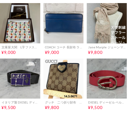
文庫屋大関 L字ファスナーの小さなお財布
COACH コーチ 長財布 ラウンドジップ レザー ブルー
Jane Marple ジェーンマープル 天使刺繍 マフラー ストール ベージュ
¥9,000
¥9,000
¥9,800
イタリア製 DIESEL ディーゼル ベルト 本革 グレー パープル ハート
グッチ 二つ折り財布 GGキャンバス ハートプレート ロゴ総柄 レザー 極美品
DIESEL ディーゼル ベルト 本革 ピンク ロゴ イタリア製 銀 シルバー
¥9,500
¥9,800
¥9,500