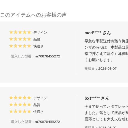
このアイテムへのお客様の声
mcd***** さん
デザイン
品質
早急な手配送付有難う御
快適さ
ンザの時期は　本製品は
指で押さえて塞ぐ）耳鼻咽
購入した型番：
m70878455272
くお願いします。
投稿日：
2026-08-07
bxt***** さん
デザイン
品質
今まで使ってたタブレッ
快適さ
ました。落として液晶が
度落としても大丈夫な感
購入した型番：
m70878455272
投稿日：
2026-08-02