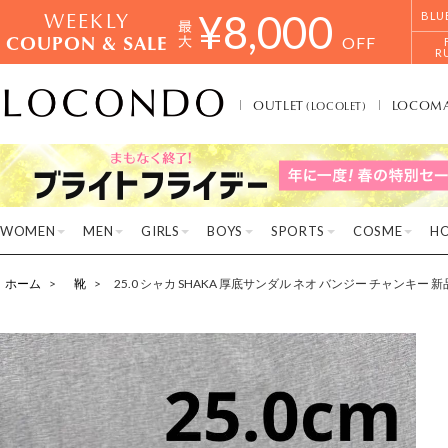
WEEKLY
¥
8,000
BLU
COUPON & SALE
OFF
R
OUTLET
LOCOM
(LOCOLET)
WOMEN
MEN
GIRLS
BOYS
SPORTS
COSME
H
ホーム
靴
25.0 シャカ SHAKA 厚底サンダル ネオ バンジー チャンキー 