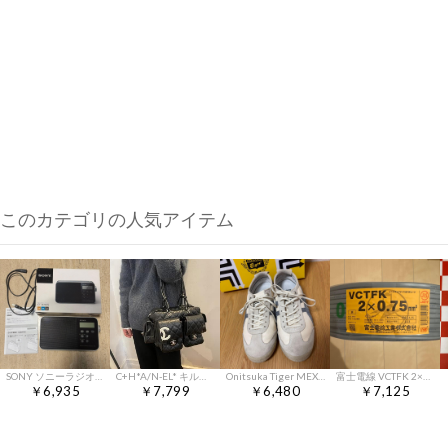
このカテゴリの人気アイテム
SONY ソニーラジオ ICF-M780N
C+H*A/N-EL* キルティング ショルダーバッグ
Onitsuka Tiger MEXICO 66 スニーカー 23センチ
富士電線 VCTFK 2×0.75mm 長円形コード 100m
￥6,935
￥7,799
￥6,480
￥7,125