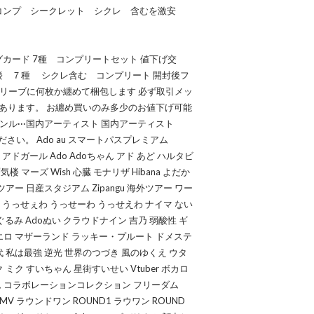
 コンプ シークレット シクレ 含むを激安
グカード 7種 コンプリートセット 値下げ交
気楼 ７種 シクレ含む コンプリート 開封後フ
リーブに何枚か纏めて梱包します 必ず取引メッ
ズあります。 お纏め買いのみ多少のお値下げ可能
ル···国内アーティスト 国内アーティスト
ださい。 Ado au スマートパスプレミアム
み アドガール Ado Adoちゃん アド あど ハルタビ
 マーズ Wish 心臓 モナリザ Hibana よだか
アー 日産スタジアム Zipangu 海外ツアー ワー
ミー賞 うっせぇわ うっせーわ うっせえわ ナイマ ない
ぐるみ Adoぬい クラウドナイン 吉乃 弱酸性 ギ
エロ マザーランド ラッキー・プルート ドメステ
 私は最強 逆光 世界のつづき 風のゆくえ ウタ
ミク すいちゃん 星街すいせい Vtuber ボカロ
アム コラボレーションコレクション フリーダム
MV ラウンドワン ROUND1 ラウワン ROUND