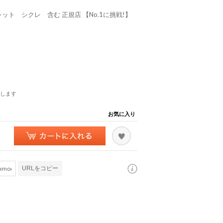
ット シクレ 含む 正規店 【No.1に挑戦!】
します
お気に入り
URLをコピー