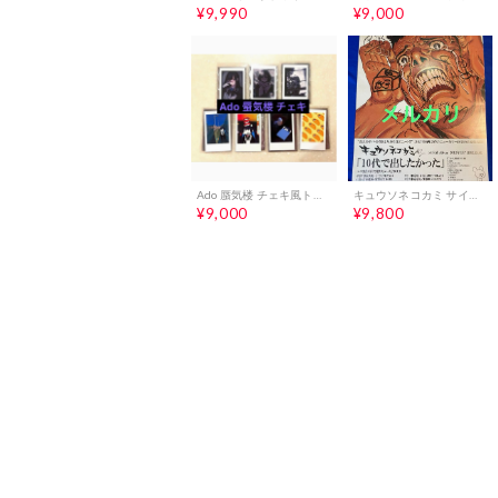
¥9,990
¥9,000
Ado 蜃気楼 チェキ風トレカ コンプ シークレット シクレ 含む
キュウソネコカミ サイン入り 販促ポスター B2 10代で出したかった 希少
¥9,000
¥9,800