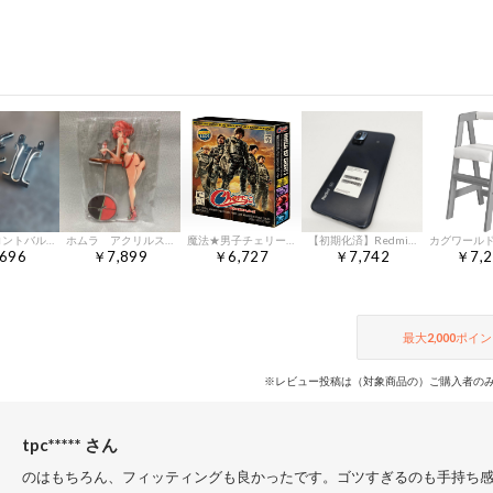
ヨコモ フロントバルクヘッド ベルクランクベース YRフロントショックタワー
ホムラ アクリルスタンド ゼノブレイド2 Pyra Xenoblade アクスタ
魔法★男子チェリーズ Blu-ray BOX
【初期化済】Redmi Note 10 JE 4GB 64GB SIMフリー
696
￥7,899
￥6,727
￥7,742
￥7,2
最大
2,000
ポイン
※レビュー投稿は（対象商品の）ご購入者のみ
tpc***** さん
のはもちろん、フィッティングも良かったです。ゴツすぎるのも手持ち