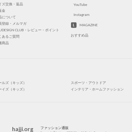
イズ交換・返品
YouTube
返金
Instagram
品について
員登録・メルマガ
MAGAZINE
UUDESIGN CLUB・レビュー・ポイント
おすすめ品
くあるご質問
価商品
ールズ（キッズ）
スポーツ・アウトドア
ーイズ（キッズ）
インテリア・ホームファッション
hajji.org
ファッション通販