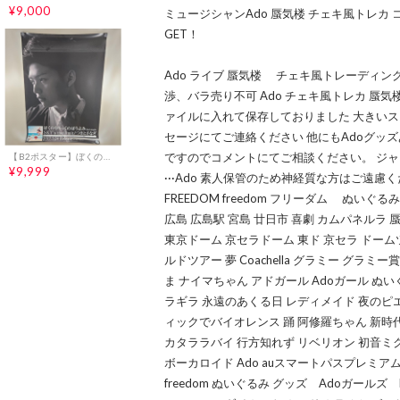
¥9,000
ミュージシャンAdo 蜃気楼 チェキ風トレカ
GET！
Ado ライブ 蜃気楼 チェキ風トレーディン
渉、バラ売り不可 Ado チェキ風トレカ 蜃
ァイルに入れて保存しておりました 大きいス
セージにてご連絡ください 他にもAdoグッ
ですのでコメントにてご相談ください。 ジャン
【B2ポスター】ぼくのりりっくのぼうよみ SKY's the limit 告知
¥9,999
···Ado 素人保管のため神経質な方はご遠慮く
FREEDOM freedom フリーダム ぬいぐる
広島 広島駅 宮島 廿日市 喜劇 カムパネルラ 蜃気楼
東京ドーム 京セラドーム 東ド 京セラ ドームツ
ルドツアー 夢 Coachella グラミー グラ
ま ナイマちゃん アドガール Adoガール ぬい
ラギラ 永遠のあくる日 レディメイド 夜のピ
ィックでバイオレンス 踊 阿修羅ちゃん 新時代
カタララバイ 行方知れず リベリオン 初音ミク 
ボーカロイド Ado auスマートパスプレミ
freedom ぬいぐるみ グッズ Adoガールズ 