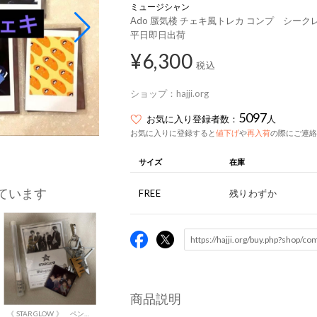
ミュージシャン
Ado 蜃気楼 チェキ風トレカ コンプ シークレ
平日即日出荷
¥6,300
税込
ショップ：
hajji.org
5097
お気に入り登録者数：
人
お気に入りに登録すると
値下げ
や
再入荷
の際にご連絡
サイズ
在庫
ています
FREE
残りわずか
商品説明
《 STARGLOW 》 ペンライト キーホルダー フォトカード