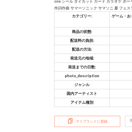
one シール ダイカット カード カラオケ ボー
作詞作曲 サマーソニック サマソニ 夏 フェス 野外
カテゴリー:
ゲーム・お
商品の状態:
配送料の負担:
配送の方法:
発送元の地域:
発送までの日数:
photo_description
ジャンル
国内アーティスト
アイテム種別
マイブランドに登録