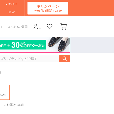
YOSUKE
キャンペーン
03月18日(月)
SFW
イド
よくあるご質問
細
660
）
にお届け
詳細