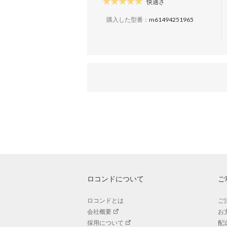
快適さ
購入した型番：
m61494251965
ロコンドについて
ご
ロコンドとは
ご
会社概要
お
採用について
配