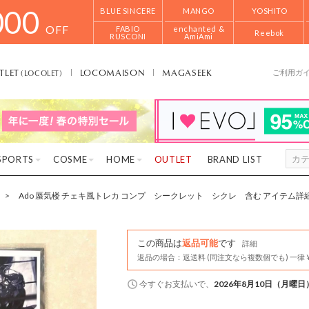
000
BLUE SINCERE
MANGO
YOSHITO
OFF
FABIO
enchanted &
Reebok
RUSCONI
AmiAmi
TLET
LOCOMAISON
MAGASEEK
(LOCOLET)
ご利用ガ
SPORTS
COSME
HOME
OUTLET
BRAND LIST
Ado 蜃気楼 チェキ風トレカ コンプ シークレット シクレ 含む アイテム詳
この商品は
返品可能
です
詳細
返品の場合：返送料 (同注文なら複数個でも) 一律￥
今すぐ
お支払いで、
2026年8月10日（月曜日