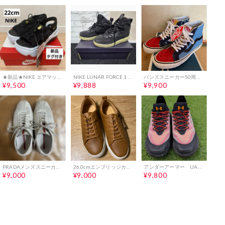
★新品★NIKE エアマックスココ サンダル 22cm
NIKE LUNAR FORCE 1 DUCKBOOT 28.0cm
バンズスニーカー50周年モデル 27.5センチ
¥9,500
¥9,888
¥9,900
PRADAメンズスニーカー 24.5cm
26,0cmエンブリッジカジュアルブラウン本革 ローカットスニー
アンダーアーマー UAノヴァ スリップスピード
¥9,000
¥9,000
¥9,800