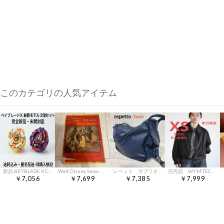
このカテゴリの人気アイテム
新品 BEYBLADE X CX-00 ホーネットフォート バックスアントラーズ
Walt Disney Snow White 絵本 ビンテージ
レペット ガブリオレ ハンド ショルダー リュック 3way バッグ レザー
完売品 WYM TECH WOOL GABARDINE ZIP BLOUSON
￥7,056
￥7,699
￥7,385
￥7,999