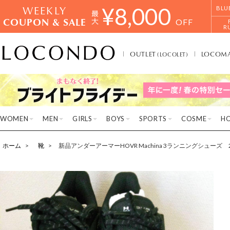
WEEKLY
¥
8,000
BLU
COUPON & SALE
OFF
R
OUTLET
LOCOM
(LOCOLET)
WOMEN
MEN
GIRLS
BOYS
SPORTS
COSME
H
ホーム
靴
新品アンダーアーマーHOVR Machina 3ランニングシューズ 2