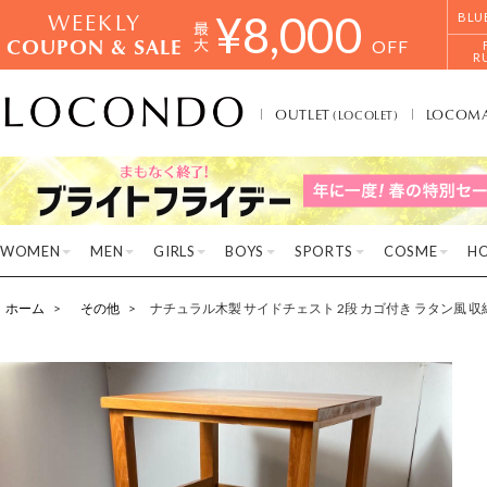
WEEKLY
¥
8,000
BLU
COUPON & SALE
OFF
R
OUTLET
LOCOM
(LOCOLET)
WOMEN
MEN
GIRLS
BOYS
SPORTS
COSME
H
ホーム
その他
ナチュラル木製 サイドチェスト 2段 カゴ付き ラタン風 