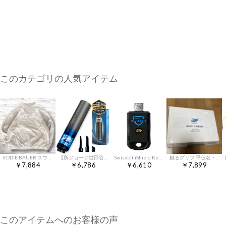
このカテゴリの人気アイテム
EDDIE BAUER スウェット 刺繍ロゴ ベージュ XXL 1935
【所ジョージ世田谷ベース掲載×カーケア専門店導入】 ブロー＆吸引2WAYコードレス車用掃除機［超軽量設計×スマホも持ち上げる12000Paの強力吸引］ハンディクリーナー 小型掃除機t
Swissbit iShield Key FIDO2 MFAセキュリティキー USB-C、NFC (FIDO U2F, FIDO2)ｍａ
触るグリフ 平仮名・片仮名・数字シート （全27枚）
￥7,884
￥6,786
￥6,610
￥7,899
このアイテムへのお客様の声