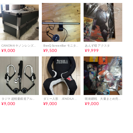
CANONキヤノンレンズハードケース
BenQ ScreenBar モニターライト USB給電 デスクライト
あんず様 アクスタ
¥9,000
¥9,500
¥9,999
タジマ 超軽量鍛造アルミフック 巻取式ダブルランヤード フルハーネス用
ダミー人形 JENDILA 格闘技トレーニング用
呪術廻戦 大量まとめ売り
¥9,000
¥9,000
¥9,000