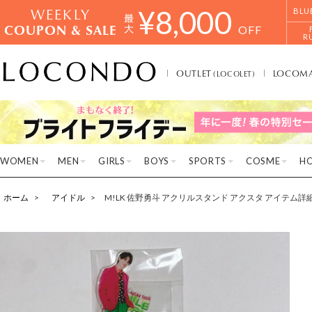
WEEKLY
¥
8,000
BLU
COUPON & SALE
OFF
R
OUTLET
LOCOM
(LOCOLET)
WOMEN
MEN
GIRLS
BOYS
SPORTS
COSME
H
ホーム
アイドル
M!LK 佐野勇斗 アクリルスタンド アクスタ アイテム詳