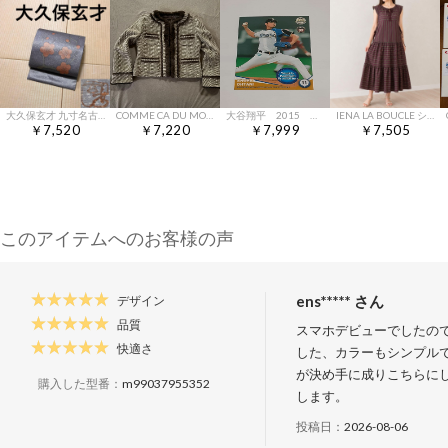
大久保玄才 九寸名古屋帯 箔糸
COMME CA DU MODE ツイード ジャケット 取り外し可能レッキス付
大谷翔平 2015 北海道日本ハムファイターズBBM
IENA LA BOUCLE シルク ティアード ワンピース
￥7,520
￥7,220
￥7,999
￥7,505
このアイテムへのお客様の声
ens***** さん
デザイン
品質
スマホデビューでしたの
快適さ
した、カラーもシンプル
が決め手に成りこちらに
購入した型番：
m99037955352
します。
投稿日：
2026-08-06