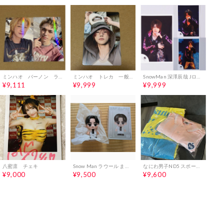
ミンハオ バーノン ラキドロ トレカ 2種 タワレコ v8 ②
ミンハオ トレカ 一般盤 TSUTAYA v8 9
SnowMan 深澤辰哉 Jロゴ Jr 公式写真 J366
¥9,111
¥9,999
¥9,999
八蜜凛 チェキ
Snow Man ラウール まとめ売り
なにわ男子ND5 スポーツタオル&ポロシャツset
¥9,000
¥9,500
¥9,600