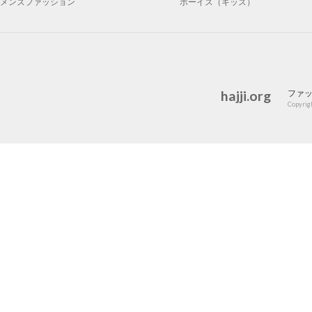
メンズファッション
ボーイズ（キッズ）
hajji.org
ファ
Copyrigh