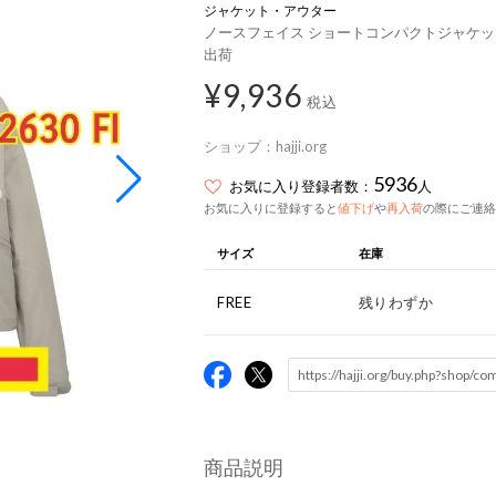
ジャケット・アウター
ノースフェイス ショートコンパクトジャケット NP
出荷
¥9,936
税込
ショップ：
hajji.org
5936
お気に入り登録者数：
人
お気に入りに登録すると
値下げ
や
再入荷
の際にご連絡
サイズ
在庫
FREE
残りわずか
商品説明