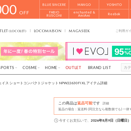
000
BLUE SINCERE
MANGO
YOSHITO
OFF
FABIO
enchanted &
Reebok
RUSCONI
AmiAmi
TLET
LOCOMAISON
MAGASEEK
(LOCOLET)
ご利用ガ
SPORTS
COSME
HOME
OUTLET
BRAND LIST
イス ショートコンパクトジャケット NPW22630 FI XL アイテム詳細
この商品は
返品可能
です
詳細
返品の場合：返送料 (同注文なら複数個でも) 一律￥
今すぐ
お支払いで、
2026年8月9日（日曜日）