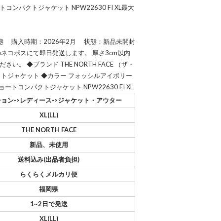
パクトジャケット NPW22630 FI XL最大
商品状態 購入時期：2026年2月 状態：新品未開封
ネコポスにて即日発送します。 厚さ3cm以内
。 ◆ブランド THE NORTH FACE （ザ・
クトジャケット ◆カラー フォッシルアイボリー
ョートコンパクトジャケット NPW22630 FI XL
ョン->レディース->ジャケット・アウター
XL(LL)
THE NORTH FACE
新品、未使用
送料込み(出品者負担)
らくらくメルカリ便
福岡県
1~2日で発送
XL(LL)