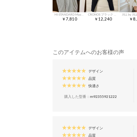
HI-STANDARD Mazda 半袖シャツ ベージュ
CRONOS ブラック ジョガーパンツ XL
￥7,810
￥12,240
￥8,
このアイテムへのお客様の声
デザイン
品質
快適さ
購入した型番：
m92355921222
デザイン
品質