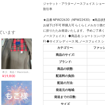
ジャケット・アウターノースフェイス ショートコン
割引率
★品番 NPW22630（NPW22430） ■
お値下げ不可 即購入可 らくらくメルカリ便の
に折りたたみ発送いたします。 予めご了承ください
ています
ノースフェイス） ◆商品名 ショートコンパ
FI ◆サイズ レディース XL ノースフェイス シ
カテゴリー:
ファッシ
商品のサイズ:
ブランド:
商品の状態:
希少、美品！Macintosh×BAPYコラボ ジャケット 34s 日本限定
配送料の負担:
¥19,800
配送の方法:
発送元の地域:
発送までの日数:
サイズ