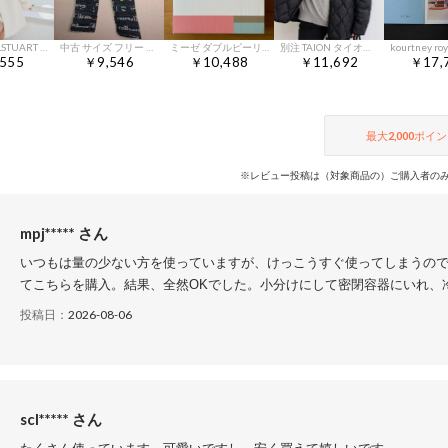
JILL by JILLSTUART シャギー・ツィード素材ミドル丈コート
中古 サイズ フリー ヒステリックグラマー デニムパンツ
ミーゼ ダブルピーリングプレミアムポーチセット MS-40P-1
別注 TAION タイオン フードダウンコート ブラック
555
￥9,546
￥10,488
￥11,692
￥17,
最大
2,000
ポイン
※レビュー投稿は（対象商品の）ご購入者のみ
mpj***** さん
いつもは量の少ない方を使っていますが、けっこうすぐ使ってしまうの
てこちらを購入。結果、全然OKでした。小分けにして密閉容器にいれ、
投稿日：
2026-08-06
scl***** さん