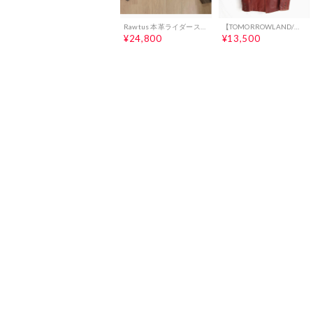
Rawtus 本革ライダース34 グレー
【TOMORROWLAND/MACPHEE】本革ラムレザージャケット羊革 コート
¥24,800
¥13,500