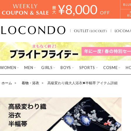
WEEKLY
¥
8,000
BLU
COUPON & SALE
OFF
R
OUTLET
LOCOM
(LOCOLET)
WOMEN
MEN
GIRLS
BOYS
SPORTS
COSME
H
ホーム
着物・浴衣
高級変わり織大人浴衣✖︎半幅帯 アイテム詳細