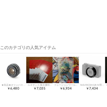
このカテゴリの人気アイテム
★良品★オリンパス OLYMPUS OM-SYSTEM G.ZUIKO AUTO-W 28mm F3.5 ★ W0527＃4968
ルネサンス 株主優待券 8枚セット
フュージョンワールド ベジット SCR ★★ FB02 FB02-13 海外版
NiSi RICOH GR IV用 レンズアダプター″mn
￥6,480
￥7,035
￥6,934
￥7,434