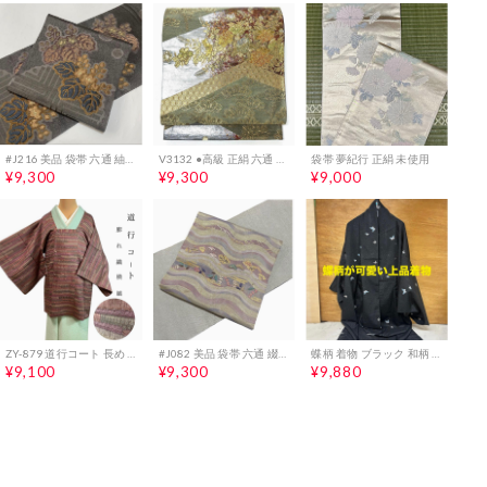
#J216 美品 袋帯 六通 紬美術館 綴織 金糸 桐 正絹 和装 フォーマル帯
V3132 ●高級 正絹 六通 袋帯
袋帯 夢紀行 正絹 未使用
¥9,300
¥9,300
¥9,000
ZY-879 道行コート 長め 膨れ織 横縞 美品 上質 正絹 お洒落
#J082 美品 袋帯 六通 綴織 蘇州刺繍 金糸 宝尽し 正絹 和装 和服
蝶柄 着物 ブラック 和柄 レトロ 和装 羽織（ア-78H）
¥9,100
¥9,300
¥9,880