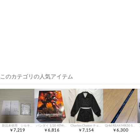
このカテゴリの人気アイテム
新品未使用 シルキーバストクリーム 50g 2個セット
バンダイ 1/20 ATM-09-GC ブルーティッシュドッグ
Charles Chaton チェリーフラワーシャツ スカート セットアップ
Qi4d REAX MR50 SR ドライバー用 純正 シャフト スリーブ付
￥7,219
￥6,816
￥7,154
￥6,300