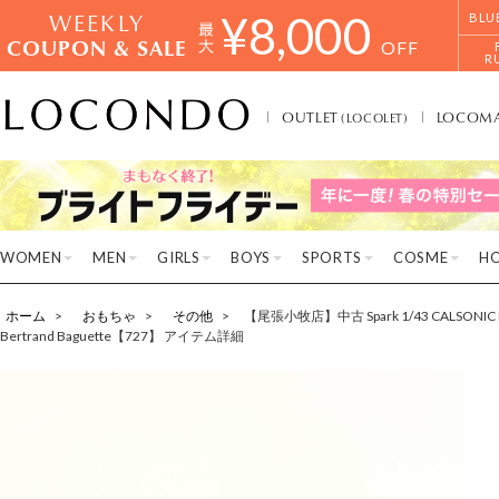
WEEKLY
¥
8,000
BLU
COUPON & SALE
OFF
R
OUTLET
LOCOM
(LOCOLET)
WOMEN
MEN
GIRLS
BOYS
SPORTS
COSME
H
ホーム
おもちゃ
その他
【尾張小牧店】中古 Spark 1/43 CALSONIC IMP
Bertrand Baguette【727】 アイテム詳細