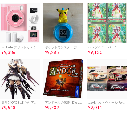
Moledroプリントカメラ子供用インスタントデジカメキッズ4800万画素1080P動画感熱紙印刷32GBマイクロSDカード付きトイインスタント印刷機能付き2.0インチIPS画面3-12歳女の子男の子子供の日誕…
ポケットモンスター 万年暦
バンダイ スーパーミニプラ 全4種セット
¥9,386
¥9,285
¥9,130
壽屋(KOTOBUKIYA) アルカナディア ソフィエラ 全高約168mm ノンスケール プラモデル
アンドールの伝説 (Die Legenden von Andor) 完全日本語版 ボードゲーム
1:64 ホットウィール Forza '94 アウディ RS2 アバント / '17 アウディ RS6 アバント
¥9,548
¥9,702
¥9,011