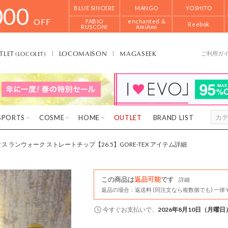
000
BLUE SINCERE
MANGO
YOSHITO
OFF
FABIO
enchanted &
Reebok
RUSCONI
AmiAmi
TLET
LOCOMAISON
MAGASEEK
(LOCOLET)
ご利用ガ
SPORTS
COSME
HOME
OUTLET
BRAND LIST
 ランウォーク ストレートチップ【26.5】GORE-TEX アイテム詳細
この商品は
返品可能
です
詳細
返品の場合：返送料 (同注文なら複数個でも) 一律￥
今すぐ
お支払いで、
2026年8月10日（月曜日