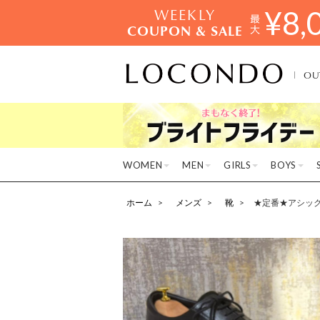
WEEKLY
¥
8,
COUPON & SALE
OU
WOMEN
MEN
GIRLS
BOYS
ホーム
メンズ
靴
★定番★アシックス