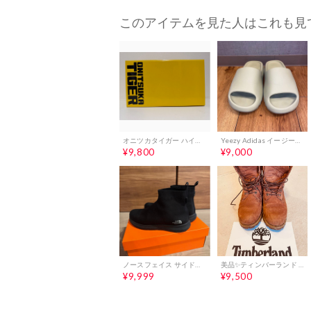
このアイテムを見た人はこれも見
オニツカタイガー ハイブリッド サンダル DENTIGRE CAGE 26cm
Yeezy Adidas イージー（アディダス コラボレーション） 「レジン」
¥9,800
¥9,000
ノースフェイス サイドゴアブーツ ブラック
美品✨ティンバーランド 6インチプレミアムブーツ 6768R 27.5cm
¥9,999
¥9,500