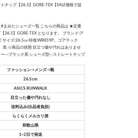
ップ【26.5】GORE-TEX【SALE価格で提
 #まみたシューズ一覧 こちらの商品は ★定番
6.5】GORE-TEX となります。 ブランド:ア
イズ:26.5㎝ 特徴:WR819P、ゴアテック
黒 ☆商品の状態 目立つ傷や汚れはありませ
···ブラック系 シューズ型···ストレートチップ
ファッション->メンズ->靴
26.5cm
ASICS RUNWALK
目立った傷や汚れなし
送料込み(出品者負担)
らくらくメルカリ便
和歌山県
1~2日で発送