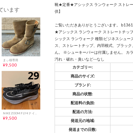
靴★定番★アシックス ランウォーク ストレートチ
ています
供】
ご覧いただきありがとうございます。 b1361
★アシックス ランウォーク ストレートチップ【2
シックス ランウォーク 種類:ビジネスシューズ サ
ス、ストレートチップ、内羽根式、ブラック、
ん。 ※シューキーパーは付属しません。 カラー
汚れ・破れ・臭いなど···なし
まぃ様専用
¥9,500
カテゴリー:
商品のサイズ:
ブランド:
商品の状態:
配送料の負担:
配送の方法:
NIKE ZOOM FLY4 ナイキ ズームフライ4
¥9,500
発送元の地域:
発送までの日数: