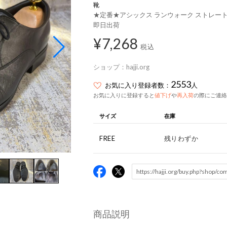
靴
★定番★アシックス ランウォーク ストレートチッ
即日出荷
¥7,268
税込
ショップ：
hajji.org
2553
お気に入り登録者数：
人
お気に入りに登録すると
値下げ
や
再入荷
の際にご連絡
サイズ
在庫
FREE
残りわずか
商品説明