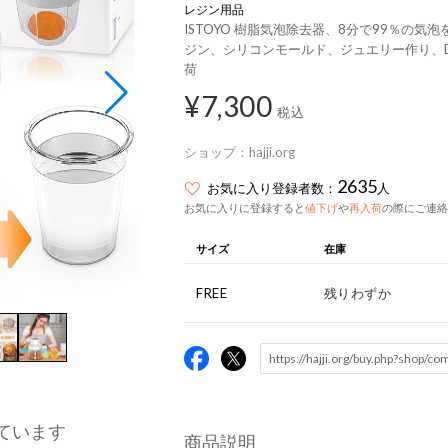
レジン用品
ISTOYO 樹脂気泡除去器、8分で99％の気
ジン、シリコンモールド、ジュエリー作り、DI
荷
¥7,300
税込
ショップ：
hajji.org
2635
お気に入り登録者数：
人
お気に入りに登録すると
値下げ
や
再入荷
の際にご連絡
サイズ
在庫
FREE
残りわずか
ています
商品説明