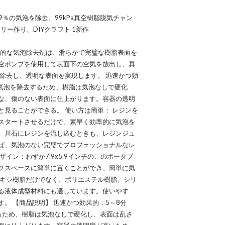
99％の気泡を除去、99kPa真空樹脂脱気チャン
ー作り、DIYクラフト 1新作
に効果的な気泡除去剤は、滑らかで完璧な樹脂表面を
空ポンプを使用して表面下の空気を放出し、真
除去し、透明な表面を実現します。 迅速かつ効
の気泡を除去するため、樹脂は気泡なしで硬化
な、傷のない表面に仕上がります。容器の透明
見ることができる。 使い方は簡単： レジンを
スタートさせるだけで、素早く効率的に気泡を
。川石にレジンを流し込むときも、レジンジュ
ば、気泡のない完璧でプロフェッショナルなレ
イン：わずか7.9x5.9インチのこのポータブ
クスペースに簡単に置くことができ、簡単に気
ポキシ樹脂だけでなく、ポリエステル樹脂、シリ
る液体成型材料にも適しています。使いやす
。 【商品説明】 迅速かつ効果的：5～8分
るため、樹脂は気泡なしで硬化し、表面は乱さ