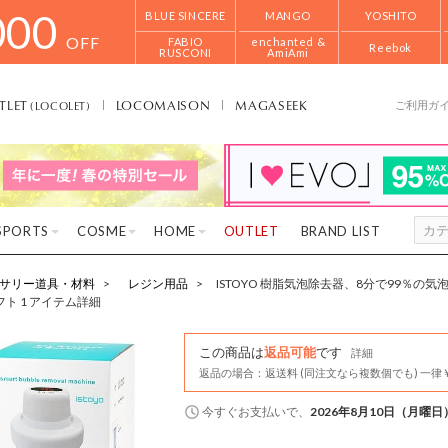
000
BLUE SINCERE
MANGO
YOSHITO
OFF
FABIO
enchanted &
Reebok
RUSCONI
AmiAmi
TLET
LOCOMAISON
MAGASEEK
(LOCOLET)
ご利用ガ
SPORTS
COSME
HOME
OUTLET
BRAND LIST
サリー道具・材料
レジン用品
ISTOYO 樹脂気泡除去器、8分で99％の
ト 1 アイテム詳細
この商品は
返品可能
です
詳細
返品の場合：返送料 (同注文なら複数個でも) 一律￥
今すぐ
お支払いで、
2026年8月10日（月曜日