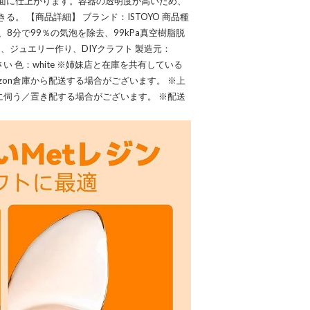
面に仕上がります。容器の透明度が高いため、
。 【商品詳細】 ブランド：ISTOYO 商品種
器、8分で99％の気泡を除去、99kPa真空樹脂脱
、ジュエリー作り、DIYクラフト 製造元：
：小さい 色：white ※姉妹店と在庫を共有している
zon倉庫から配送する場合がございます。 ※上
けに伺う／置き配する場合がございます。 ※配送