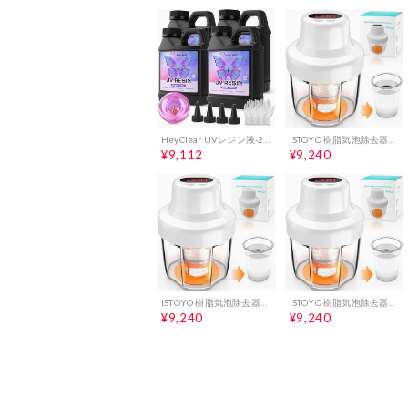
HeyClear UVレジン液-2000g大容量,超透明／高い硬度／迅速に硬化可能，初心者に適しているDIYはジュエリー制作やハンドメイド装飾品、注型成型、コーティングに です 1
ISTOYO 樹脂気泡除去器、8分で99％の気泡を除去、99kPa真空樹脂脱気チャンバー、UVレジン、シリコンモールド、ジュエリー作り、DIYクラフト 1
¥9,112
¥9,240
ISTOYO 樹脂気泡除去器、8分で99％の気泡を除去、99kPa真空樹脂脱気チャンバー、UVレジン、シリコンモールド、ジュエリー作り、DIYクラフト 0
ISTOYO 樹脂気泡除去器、8分で99％の気泡を除去、99kPa真空樹脂脱気チャンバー、UVレジン、シリコンモールド、ジュエリー作り、DIYクラフト 0
¥9,240
¥9,240