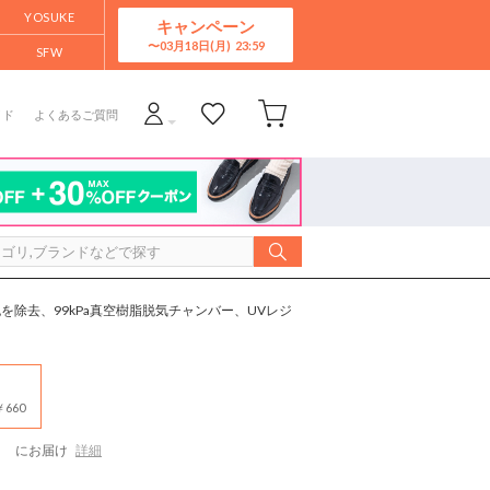
YOSUKE
キャンペーン
03月18日(月)
SFW
イド
よくあるご質問
気泡を除去、99kPa真空樹脂脱気チャンバー、UVレジ
660
）
にお届け
詳細