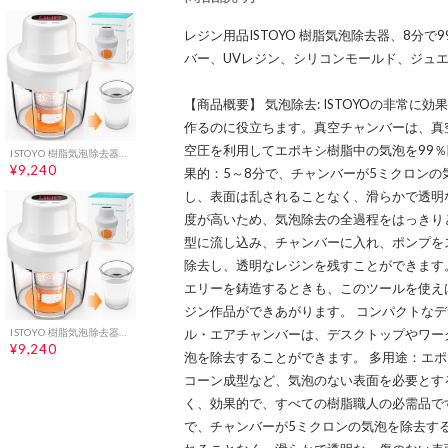
レジン用品ISTOYO 樹脂気泡除去器、8分で
バー、UVレジン、シリコンモールド、ジュエリ
【商品概要】 気泡除去: ISTOYOの非常
作るのに役立ちます。真空チャンバーは、真
空圧を利用してエポキシ樹脂中の気泡を99％
ISTOYO 樹脂気泡除去器、8分で99％の気泡を除去、99kPa真空樹脂脱気チャンバー、UVレジン、シリコンモールド、ジュエリー作り、DIYクラフト 1
¥9,240
果的：5～8分で、チャンバーが5ミクロン
し、表面は乱されることなく、滑らかで透明
度が高いため、気泡除去の全過程をはっきりと
型に流し込み、チャンバーに入れ、ポンプを
除去し、透明なレジンを残すことができます
エリーを鋳造するときも、このツールを使え
ジン作品ができあがります。 コンパクトなデザ
ル・エアチャンバーは、デスクトップやワー
ISTOYO 樹脂気泡除去器、8分で99％の気泡を除去、99kPa真空樹脂脱気チャンバー、UVレジン、シリコンモールド、ジュエリー作り、DIYクラフト 1
¥9,240
泡を除去することができます。 多用途：エ
コーン成型など、気泡のない表面を必要とす
く、効果的で、すべての樹脂職人の必需品です
で、チャンバーが5ミクロンの気泡を除去す