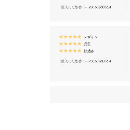
購入した型番：
m90565803514
デザイン
品質
快適さ
購入した型番：
m90565803514