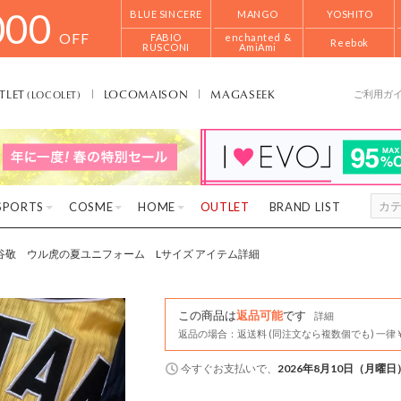
000
BLUE SINCERE
MANGO
YOSHITO
OFF
FABIO
enchanted &
Reebok
RUSCONI
AmiAmi
TLET
LOCOMAISON
MAGASEEK
(LOCOLET)
ご利用ガ
SPORTS
COSME
HOME
OUTLET
BRAND LIST
谷敬 ウル虎の夏ユニフォーム Lサイズ アイテム詳細
この商品は
返品可能
です
詳細
返品の場合：返送料 (同注文なら複数個でも) 一律￥
今すぐ
お支払いで、
2026年8月10日（月曜日