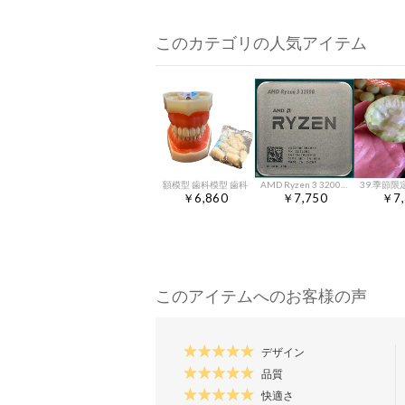
このカテゴリの人気アイテム
額模型 歯科模型 歯科
AMD Ryzen 3 3200G 4C 3.6GHz to 4GHz Socket AM4 Picasso 12NM 4MB 65W Jul 2019
￥6,860
￥7,750
￥7,
このアイテムへのお客様の声
デザイン
品質
快適さ