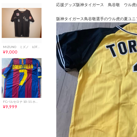
応援グッズ阪神タイガース 鳥谷敬 ウル虎
阪神タイガース鳥谷敬選手のウル虎の夏ユニフ
MIZUNO ミズノ LOTTE CLM ユニフォーム ダークグレー 番号0
¥9,000
FCバルセロナ 10-11 ホームユニフォーム ダビド・ビジャ Ｌサイズ
¥9,999