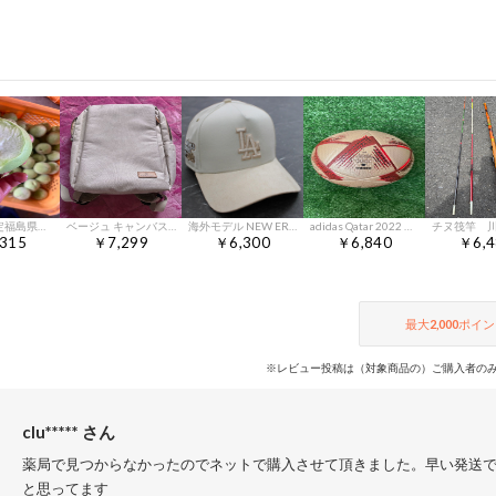
39.季節限定福島県産若桃摘果桃硬い桃加工用20kg常温発送玉数お任せ
ベージュ キャンバス マザーズバッグ
海外モデル NEW ERA LA ドジャース キャップ 上品 スエードバイザー
adidas Qatar 2022 worldcup サッカーボール
315
￥7,299
￥6,300
￥6,840
￥6,4
最大
2,000
ポイン
※レビュー投稿は（対象商品の）ご購入者のみ
clu***** さん
薬局で見つからなかったのでネットで購入させて頂きました。早い発送
と思ってます