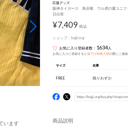
応援グッズ
阪神タイガース 鳥谷敬 ウル虎の夏ユニフォ
日出荷
¥7,409
税込
ショップ：
hajji.org
1634
お気に入り登録者数：
人
お気に入りに登録すると
値下げ
や
再入荷
の際にご連絡
サイズ
在庫
FREE
残りわずか
商品説明
ています