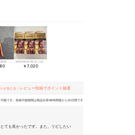
チヌ筏竿 川原作 穂先2本付
NISHIKIN PE ゆうゆうグローブ S クリア 200枚入左右兼用 12箱
80
￥7,020
レビュー投稿でポイント抽選
トが当たる！
可能です。投稿可能期間は商品出荷48時間後から30日間です
でとても良かったです。また、リピしたい