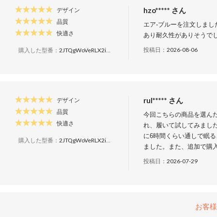
hzo***** さん
デザイン
品質
エア-ブルーを注文しま
快適さ
あり耐久性がありそうで
投稿日：
2026-08-06
購入した型番：
2JTQgWoVeRLX2ieeDEkyis
rul***** さん
デザイン
品質
今回こちらの商品を選ん
快適さ
れ、履いて試してみまし
に6時間くらい通しで眠
購入した型番：
2JTQgWoVeRLX2ieeDEkyis
ました。また、追加で購
投稿日：
2026-07-29
お客様