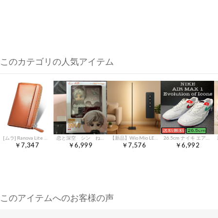
このカテゴリの人気アイテム
[ムラ] Ranova Lite ラノーバライト メンズ 長財布 コンパクト コードバン調 0
恋と深空 シン ねんどろいど 特典付き
【新品】Wio Mio LED 無段階調光調色 3色温度調光 リモコン付きフロアランプ 間接照明 タッチコントロール スタンドライト 12W フロアスタンドランプ 120cm シンプル スタンドライト 室内照明 おしゃれ 北欧フロアランプ 玄 bc5e4687
26.5cm ナイキ エアマックス1 エボリューションオブアイコン s2783
￥7,347
￥6,999
￥7,576
￥6,992
このアイテムへのお客様の声