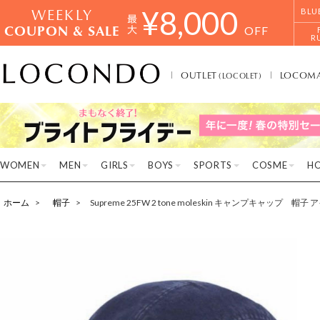
WEEKLY
¥
8,000
BLU
COUPON & SALE
OFF
R
OUTLET
LOCOM
(LOCOLET)
WOMEN
MEN
GIRLS
BOYS
SPORTS
COSME
H
ホーム
帽子
Supreme 25FW 2 tone moleskin キャンプキャップ 帽