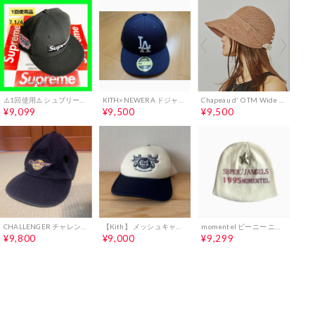
⚠️1回使用⚠️ シュプリーム ベースボールキャップ 帽子 キャップ ニューエラ
KITH×NEWERA ドジャース キャップ 59FIFTY 58.7cm
Chapeau d' O TM Wide Visor Cap バックレースアップ
¥9,099
¥9,500
¥9,500
CHALLENGER チャレンジャー キャップ ブラック ハードロック
【Kith】 メッシュキャップ ホワイト×ネイビー
momentel ビーニー ニット帽
¥9,800
¥9,000
¥9,299