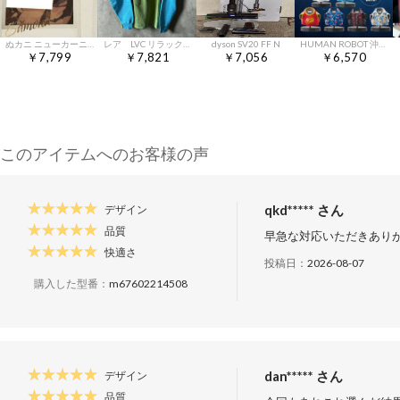
ぬカニ ニューカーニバル エドモンド ちゃれくじ E賞 乳首ブロマイド
レア LVC リラックスフーディ ターコイズ リーバイス スウェット
dyson SV20 FF N
HUMAN ROBOT 沖縄限定 ゴースティー コンプリート
￥7,799
￥7,821
￥7,056
￥6,570
このアイテムへのお客様の声
qkd***** さん
デザイン
品質
早急な対応いただきあり
快適さ
投稿日：
2026-08-07
購入した型番：
m67602214508
dan***** さん
デザイン
品質