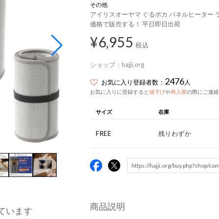
その他
アイリスオーヤマ ぐるポカ パネルヒーター ライトグレ
価格で販売する！ 平日即日出荷
¥6,955
税込
ショップ：
hajji.org
2476
お気に入り登録者数：
人
お気に入りに登録すると
値下げ
や
再入荷
の際にご連絡
サイズ
在庫
FREE
残りわずか
商品説明
ています