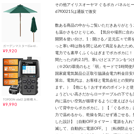
その他アイリスオーヤマ ぐるポカ パネルヒーター 
d7f00215は通販で激安
数ある商品の中からご覧いただきありがとうご
も温かさをひとりじめ。 【気分や場所に合わ
開閉＆使い分け。1：開ける／足元広々で席
っと寒い時は熱を閉じ込めて両足をあたため
ガーデンマスター(Gardenmaster) ガーデン パラソル 木製パラソル (直径210cm) お庭 ベランダ テラス バルコニー 日よけ 大型 風に強い NMP-21(GR) グリーン★ 2cd49dd7
¥9,920
電力でも素早くふくらはぎまでポカポカに！
間たったの約2.1円。寒いけどエアコンをつ
（※20の環境のもと「弱」モードで1時間
国家庭電気製品公正取引協議会電力料金目安単
算出。電気代は、お客様と電気会社との契約
ます。） 【他にも！おすすめのポイントと使い
ょうどいい高さだからローテーブルの下でも
TOPDON obd2 診断機 AL500 日本語対応 obd2 故障診断機 自動車スキャンツール コードリーダー フルobd2機能 故障コードの読取/消去 チェックエンジン警告灯のオフ【jobd国産車非対応+LEDなしバージョン】so 58bb01c6
内に温かい空気が循環するように使えばさら
¥9,990
いて背中からポカポカに。］【「ぐるポカ」
力で温めるから、乾燥を気にせず過ごせる。
した設計】［自動OFFタイマー：電源を入れ
滅して、自動的に電源OFF。］［転倒防止セ