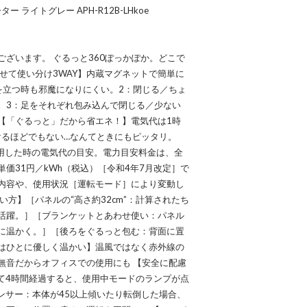
ライトグレー APH-R12B-LHkoe
ざいます。 ぐるっと360ぽっかぽか。どこで
せて使い分け3WAY】内蔵マグネットで簡単に
を立つ時も邪魔になりにくい。2：閉じる／ちょ
。3：足をそれぞれ包み込んで閉じる／少ない
【「ぐるっと」だから省エネ！】電気代は1時
けるほどでもない…なんてときにもピッタリ。
使用した時の電気代の目安。電力目安料金は、全
価31円／kWh（税込）［令和4年7月改定］で
内容や、使用状況［運転モード］により変動し
方】［パネルの“高さ約32cm”：計算されたち
活躍。］［ブランケットとあわせ使い：パネル
に温かく。］［後ろをぐるっと包む：背面に置
はひとに優しく温かい】温風ではなく赤外線の
無音だからオフィスでの使用にも 【安全に配慮
て4時間経過すると、使用中モードのランプが点
ンサー：本体が45以上傾いたり転倒した場合、