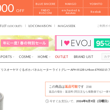
000
BLUE SINCERE
MANGO
YOSHITO
OFF
FABIO
enchanted &
Reebok
RUSCONI
AmiAmi
TLET
LOCOMAISON
MAGASEEK
(LOCOLET)
ご利用ガ
SPORTS
COSME
HOME
OUTLET
BRAND LIST
リスオーヤマ ぐるポカ パネルヒーター ライトグレー APH-R12B-LHkoe d7f0021
この商品は
返品可能
です
詳細
返品の場合：返送料 (同注文なら複数個でも) 一律￥
今すぐ
お支払いで、
2026年8月9日（日曜日）