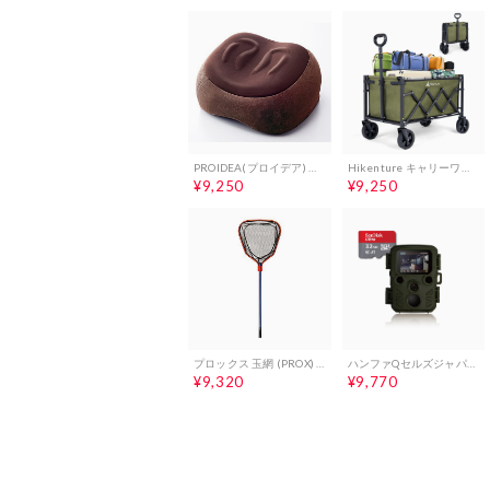
PROIDEA(プロイデア) スリムルームステッパー★ aa527949
Hikenture キャリーワゴン 【自立収納】超軽量4.7kg 大容量 100kg高耐荷重 ミニ アウトドアワゴン 子供乗せれる キャンプ カート ワンタッチ展開＆収納 持ち運び便利 コンパクト キャリーカート 頑丈スチール制 多地形対応 33fcd482
¥9,250
¥9,250
プロックス 玉網 (PROX) ラバーコートランディングネット 20型 PX81820BO ブルー枠オレンジ PX81820BO★ 8495b180
ハンファQセルズジャパン 【国内メーカー品】 Full HD 防犯カメラ トレイルカメラ 小型 屋外 防水 防塵 IP66対応 1080p対応 モーションのみ 赤外線LED 監視カメラ 動体検知 人感センサー 夜間対応 電池式 自動上書き録画 d1c79a55
¥9,320
¥9,770