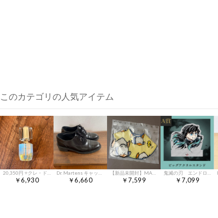
このカテゴリの人気アイテム
20,350円 ⭐️クレ・ド・ポーボーテ ル・セラムII 30ml
Dr. Martens キャップトゥ オックスフォードシューズ
【新品未開封】MARLMARL はぴだんぶい あひるのペックル スタイ
鬼滅の刃 エンドロール WEBSHOPくじ 時透無一郎 ビッグアクリルスタンド
￥6,930
￥6,660
￥7,599
￥7,099