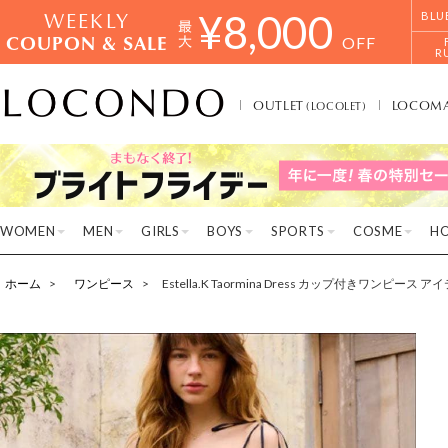
WEEKLY
¥
8,000
BLU
COUPON & SALE
OFF
R
OUTLET
LOCOM
(LOCOLET)
WOMEN
MEN
GIRLS
BOYS
SPORTS
COSME
H
ホーム
ワンピース
Estella.K Taormina Dress カップ付きワンピース 